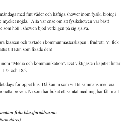
 måndags med fint väder och häftiga shower inom fysik, biologi
e mycket nöjda. Alla var ense om att fysikshowen var bäst!
e som höll i showen bjöd verkligen på sig själva.
ara klassen och tävlade i kommunmästerskapen i friidrott. Vi fick
ttis till Elin som fixade den!
 inom ”Media och kommunikation”. Det viktigaste i kapitlet hittar
2–173 och 185.
 det dags för öppet hus. Då kan ni som vill tillsammans med era
onella proven. Ni som har bokat ett samtal med mig har fått mail
rmation från klassföräldrarna:
 formuläret)