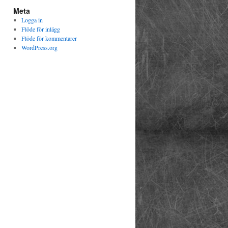
Meta
Logga in
Flöde för inlägg
Flöde för kommentarer
WordPress.org