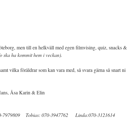
öteborg, men till en helkväll med egen filmvising, quiz, snacks &
info ska ha kommit hem i veckan).
mt vilka föräldrar som kan vara med, så svara gärna så snart ni
 Hans, Åsa Karin & Elin
70-7979809 Tobias: 070-3947762 Linda:070-3121614