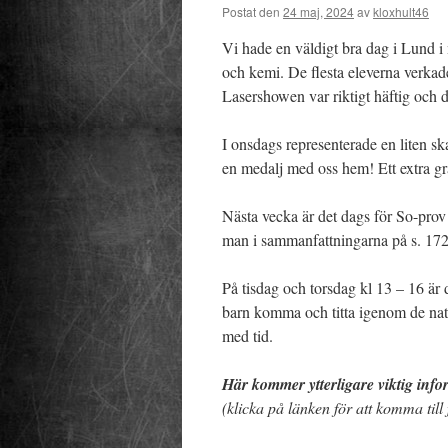
Postat den
24 maj, 2024
av
kloxhult46
Vi hade en väldigt bra dag i Lund i
och kemi. De flesta eleverna verkad
Lasershowen var riktigt häftig och d
I onsdags representerade en liten sk
en medalj med oss hem! Ett extra gra
Nästa vecka är det dags för So-prov
man i sammanfattningarna på s. 17
På tisdag och torsdag kl 13 – 16 är
barn komma och titta igenom de nati
med tid.
Här kommer ytterligare viktig info
(klicka på länken för att komma till