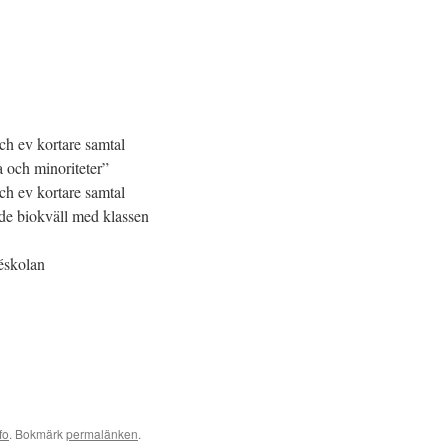
 kortare samtal
 minoriteter”
 kortare samtal
okväll med klassen
kolan
fo
. Bokmärk
permalänken
.