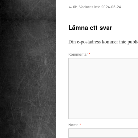
←
6b, Veckans info 2024-05-24
Lämna ett svar
Din e-postadress kommer inte publi
Kommentar
*
Namn
*