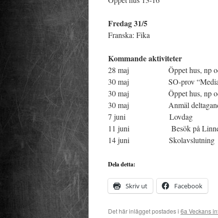
Fredag 31/5
Franska: Fika
Kommande aktiviteter
28 maj Öppet hus, np och ev
30 maj SO-prov “Media och
30 maj Öppet hus, np och ev
30 maj Anmäl deltagande bi
7 juni Lovdag
11 juni Besök på Linnés
14 juni Skolavslutning
Dela detta:
Skriv ut
Facebook
Det här inlägget postades i
6a Veckans in