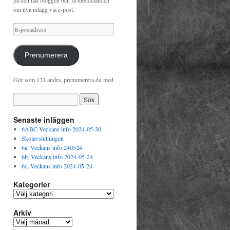
på den här bloggen och få meddelanden
om nya inlägg via e-post.
E-
postadress
Prenumerera
Gör som 121 andra, prenumerera du med.
Senaste inläggen
6ABC Veckans info 2024-05-30
Skolavslutningen
6a, Veckans info 240524
6b, Veckans info 2024-05-24
6c, Veckans info 2024-05-24
Kategorier
Kategorier
Arkiv
Arkiv