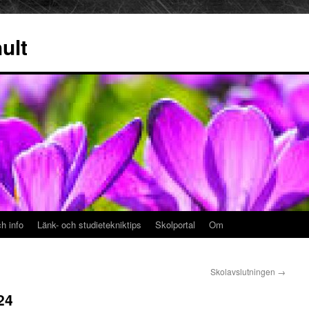
ult
h info
Länk- och studietekniktips
Skolportal
Om
Skolavslutningen
→
24