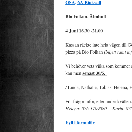
OSA, 6A Biokväll
Bio Folkan, Älmhult
4 Juni 16.30 -21.00
Kassan räckte inte hela vägen till G
pizza på Bio Folkan
(biljett samt 
Vi behöver veta vilka som kommer sa
senast 30/5.
kan men
/ Linda, Nathalie, Tobias, Helena,
För frågor inför, eller under kvällen:
Helena: 076-1709080 Karin: 0
Fyll i formulär