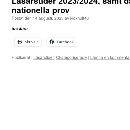
Läsårstider 2023/2024, samt d
nationella prov
Postat den
14 augusti, 2023
av
kloxhult46
Dela detta:
Skriv ut
Facebook
Publicerat i
Läsårstider
,
Okategoriserade
|
Lämna en kommenta