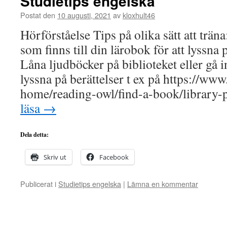
Studietips engelska
Postat den
10 augusti, 2021
av
kloxhult46
Hörförståelse Tips på olika sätt att trä
som finns till din lärobok för att lyssna 
Låna ljudböcker på biblioteket eller gå i
lyssna på berättelser t ex på https://ww
home/reading-owl/find-a-book/library-
läsa
→
Dela detta:
Skriv ut
Facebook
Publicerat i
Studietips engelska
|
Lämna en kommentar