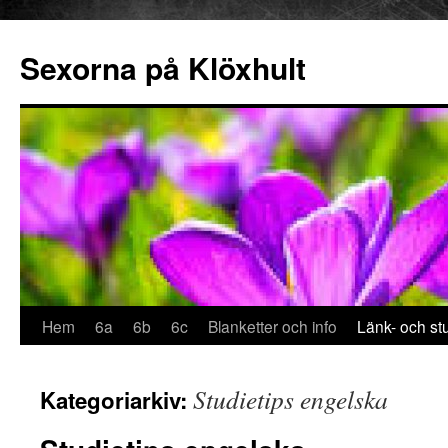
Sexorna på Klöxhult
Hoppa
Hem
6a
6b
6c
Blanketter och info
Länk- och stu
till
Studietips engelska
Kategoriarkiv:
innehåll