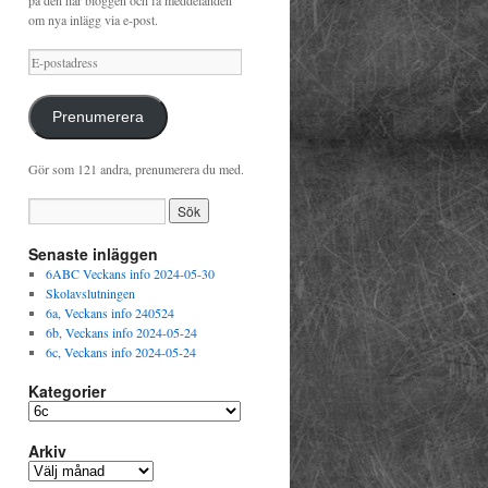
på den här bloggen och få meddelanden
om nya inlägg via e-post.
E-
postadress
Prenumerera
Gör som 121 andra, prenumerera du med.
Senaste inläggen
6ABC Veckans info 2024-05-30
Skolavslutningen
6a, Veckans info 240524
6b, Veckans info 2024-05-24
6c, Veckans info 2024-05-24
Kategorier
Kategorier
Arkiv
Arkiv