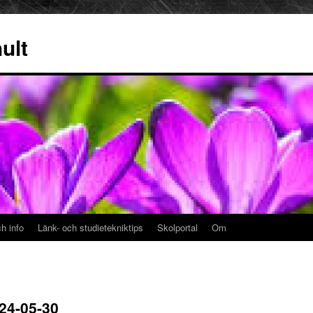
ult
h info
Länk- och studietekniktips
Skolportal
Om
24-05-30