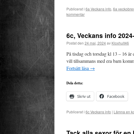
Publicerat i
6a Veckans info
,
6a veckobre
kommentar
6c, Veckans info 2024
Postat den
24 maj, 2024
av
Kloxhult46
På tisdag och torsdag kl 13 – 16 är 
vill tillsammans med era barn komma
Fortsätt läsa
→
Dela detta:
Skriv ut
Facebook
Publicerat i
6c Veckans info
|
Lämna en k
Tack alla sexor för en 