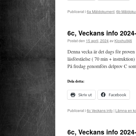
Publicerat i
6a Måldokument
,
6b Måldoku
6c, Veckans info 2024
Postat den
15 april, 2024
av
Kloxhult46
Denna vecka är det dags för proven
läsförståelse ( 70 min + instruktion
På fredag genomförs delprov C som
Dela detta:
Skriv ut
Facebook
Publicerat i
6c Veckans info
|
Lämna en k
6c, Veckans info 2024