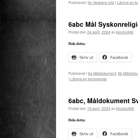
Publicerat i
6c Veckans info
|
Lämna en k
6abc Mål Syskonrelig
Postat den
24 april, 2024
av
kloxhult46
Dela detta:
Skriv ut
Facebook
Publicerat i
6a Måldokument
,
6b Måldoku
|
Lämna en kommentar
6abc, Måldokument Sv
Postat den
19 april, 2024
av
Kloxhult46
Dela detta:
Skriv ut
Facebook