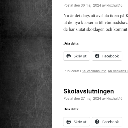
Postat den
30 maj, 2024
av
kloxhult46
Nu är det dags att avsluta tiden på
ut de nya klasserna till vårdnadshava
de har slutat skoldagen och kommi
Dela detta:
Skriv ut
Facebook
Publicerat i
6a Veckans info
,
6b Veckans i
Skolavslutningen
Postat den
27 maj, 2024
av
kloxhult46
Dela detta:
Skriv ut
Facebook