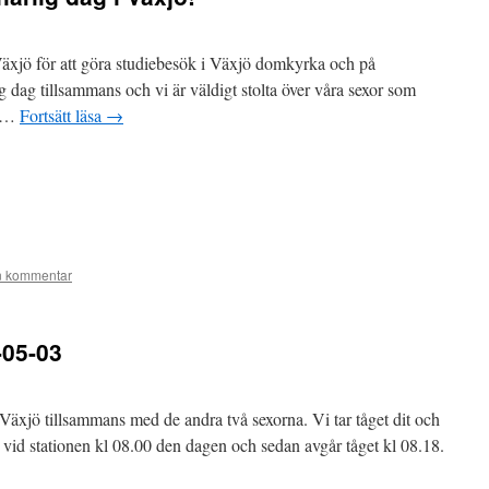
l Växjö för att göra studiebesök i Växjö domkyrka och på
 dag tillsammans och vi är väldigt stolta över våra sexor som
r …
Fortsätt läsa
→
 kommentar
-05-03
l Växjö tillsammans med de andra två sexorna. Vi tar tåget dit och
p vid stationen kl 08.00 den dagen och sedan avgår tåget kl 08.18.