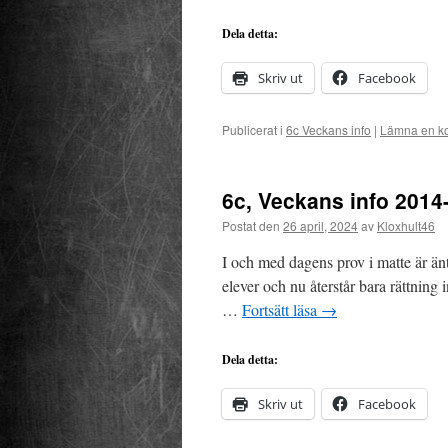
Dela detta:
Skriv ut
Facebook
Publicerat i
6c Veckans info
|
Lämna en k
6c, Veckans info 2014
Postat den
26 april, 2024
av
Kloxhult46
I och med dagens prov i matte är änt
elever och nu återstår bara rättning i
…
Fortsätt läsa
→
Dela detta:
Skriv ut
Facebook