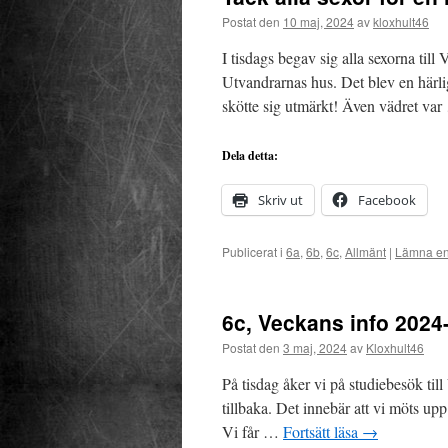
Postat den
10 maj, 2024
av
kloxhult46
I tisdags begav sig alla sexorna til
Utvandrarnas hus. Det blev en härlig
skötte sig utmärkt! Även vädret va
Dela detta:
Skriv ut
Facebook
Publicerat i
6a
,
6b
,
6c
,
Allmänt
|
Lämna en
6c, Veckans info 2024
Postat den
3 maj, 2024
av
Kloxhult46
På tisdag åker vi på studiebesök til
tillbaka. Det innebär att vi möts up
Vi får …
Fortsätt läsa
→