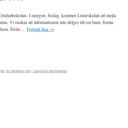
 Klöxhultsskolan. I morgon, fredag, kommer Linnéskolan att mejla
rna. Vi önskar att informationen inte delges till era barn, förrän
t hem. Detta …
Fortsätt läsa
→
nfo
,
6c Veckans info
|
Lämna en kommentar