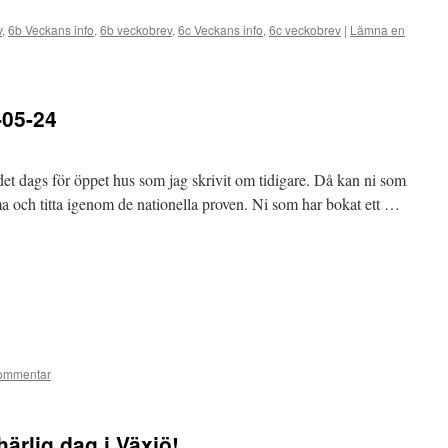
v
,
6b Veckans info
,
6b veckobrev
,
6c Veckans info
,
6c veckobrev
|
Lämna en
-05-24
det dags för öppet hus som jag skrivit om tidigare. Då kan ni som
 och titta igenom de nationella proven. Ni som har bokat ett …
ommentar
härlig dag i Växjö!