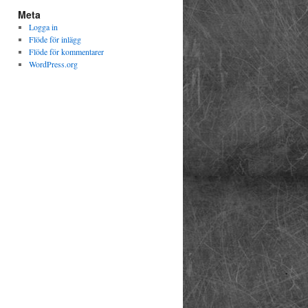
Meta
Logga in
Flöde för inlägg
Flöde för kommentarer
WordPress.org