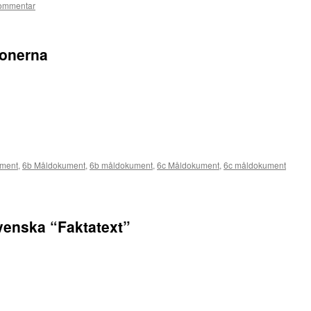
ommentar
ionerna
ment
,
6b Måldokument
,
6b måldokument
,
6c Måldokument
,
6c måldokument
enska “Faktatext”