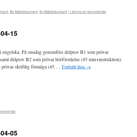
ment
,
6b Måldokument
,
6c Måldokument
|
Lämna en kommentar
-04-15
 i engelska. På onsdag genomförs delprov B1 som prövar
) samt delprov B2 som prövar hörförståelse (45 min+instruktion).
 prövar skriftlig förmåga (45 …
Fortsätt läsa
→
ommentar
-04-05