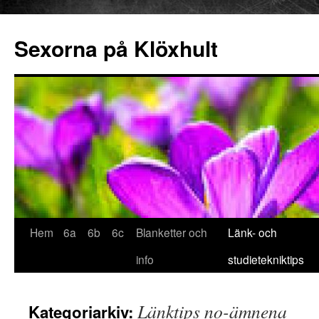
Sexorna på Klöxhult
Hoppa
Hem
6a
6b
6c
Blanketter och
Länk- och
till
info
studietekniktips
innehåll
Länktips no-ämnena
Kategoriarkiv: