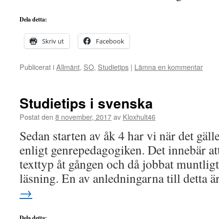
Dela detta:
Skriv ut
Facebook
Publicerat i
Allmänt
,
SO
,
Studietips
|
Lämna en kommentar
Studietips i svenska
Postat den
8 november, 2017
av
Kloxhult46
Sedan starten av åk 4 har vi när det gäl
enligt genrepedagogiken. Det innebär att
texttyp åt gången och då jobbat muntligt
läsning. En av anledningarna till detta ä
→
Dela detta: