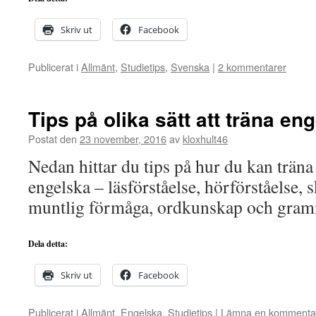
Skriv ut
Facebook
Publicerat i
Allmänt
,
Studietips
,
Svenska
|
2 kommentarer
Tips på olika sätt att träna en
Postat den
23 november, 2016
av
kloxhult46
Nedan hittar du tips på hur du kan träna
engelska – läsförståelse, hörförståelse, 
muntlig förmåga, ordkunskap och gram
Dela detta:
Skriv ut
Facebook
Publicerat i
Allmänt
,
Engelska
,
Studietips
|
Lämna en kommenta