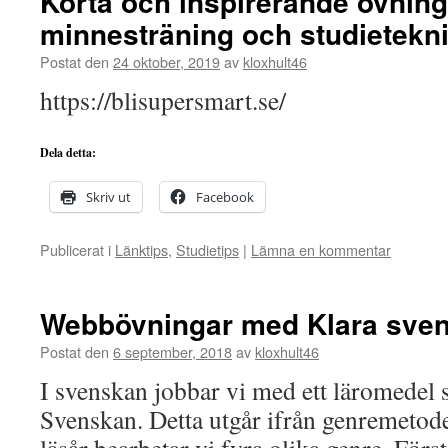
Korta och inspirerande övning
minnesträning och studietekn
Postat den
24 oktober, 2019
av
kloxhult46
https://blisupersmart.se/
Dela detta:
Skriv ut
Facebook
Publicerat i
Länktips
,
Studietips
|
Lämna en kommentar
Webbövningar med Klara sve
Postat den
6 september, 2018
av
kloxhult46
I svenskan jobbar vi med ett läromedel 
Svenskan. Detta utgår ifrån genremetod