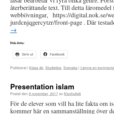
läsår bearbetar vi fyra olika genre. Förs
återberättande text. Till detta läromedel
webbövningar, https://digital.nok.se/we
jurdcnjqgercytzr/front-page . Där testa
→
Dela detta:
Skriv ut
Facebook
Publicerat i
Klass 4b
,
Studietips
,
Svenska
|
Lämna en komment
Presentation islam
Postat den
9 november, 2017
av
Kloxhult46
För de elever som vill ha lite fakta om i
kommer här en sammanställning över den