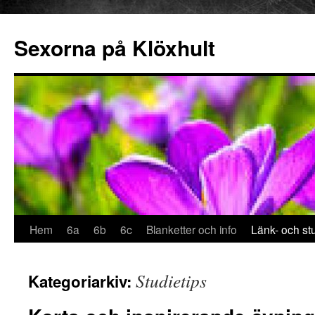
Sexorna på Klöxhult
Hoppa
Hem
6a
6b
6c
Blanketter och info
Länk- och stu
till
Studietips
Kategoriarkiv:
innehåll