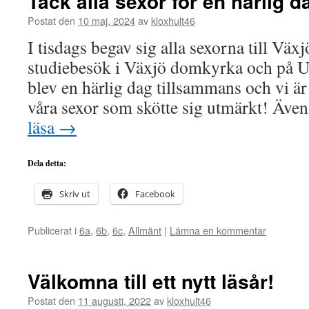
Tack alla sexor för en härlig d
Postat den
10 maj, 2024
av
kloxhult46
I tisdags begav sig alla sexorna till Växj
studiebesök i Växjö domkyrka och på U
blev en härlig dag tillsammans och vi är 
våra sexor som skötte sig utmärkt! Äve
läsa
→
Dela detta:
Skriv ut
Facebook
Publicerat i
6a
,
6b
,
6c
,
Allmänt
|
Lämna en kommentar
Välkomna till ett nytt läsår!
Postat den
11 augusti, 2022
av
kloxhult46