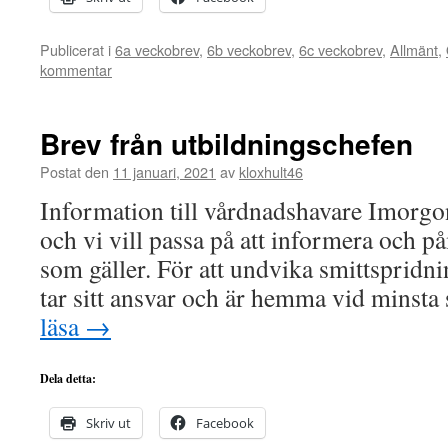
Publicerat i
6a veckobrev
,
6b veckobrev
,
6c veckobrev
,
Allmänt
,
kommentar
Brev från utbildningschefen
Postat den
11 januari, 2021
av
kloxhult46
Information till vårdnadshavare Imorgon
och vi vill passa på att informera och 
som gäller. För att undvika smittspridning
tar sitt ansvar och är hemma vid mins
läsa
→
Dela detta:
Skriv ut
Facebook