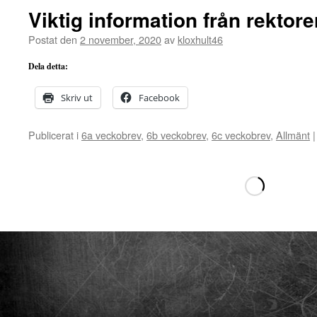
Viktig information från rektor
Postat den
2 november, 2020
av
kloxhult46
Dela detta:
Skriv ut
Facebook
Publicerat i
6a veckobrev
,
6b veckobrev
,
6c veckobrev
,
Allmänt
|
Hämtar
ny
sida