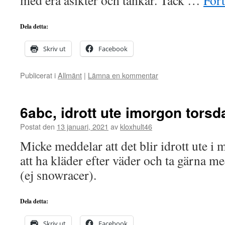
med era åsikter och tankar. Tack …
Fort
Dela detta:
Skriv ut
Facebook
Publicerat i
Allmänt
|
Lämna en kommentar
6abc, idrott ute imorgon torsd
Postat den
13 januari, 2021
av
kloxhult46
Micke meddelar att det blir idrott ute i 
att ha kläder efter väder och ta gärna m
(ej snowracer).
Dela detta:
Skriv ut
Facebook