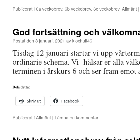
Publicerat i
6a veckobrev
,
6b veckobrev
,
6c veckobrev
,
Allmänt
|
God fortsättning och välkomna
Postat den
8 januari, 2021
av
kloxhult46
Tisdag 12 januari startar vi upp vårter
ordinarie schema. Vi hälsar er alla välko
terminen i årskurs 6 och ser fram emot at
Dela detta:
Skriv ut
Facebook
Publicerat i
Allmänt
|
Lämna en kommentar