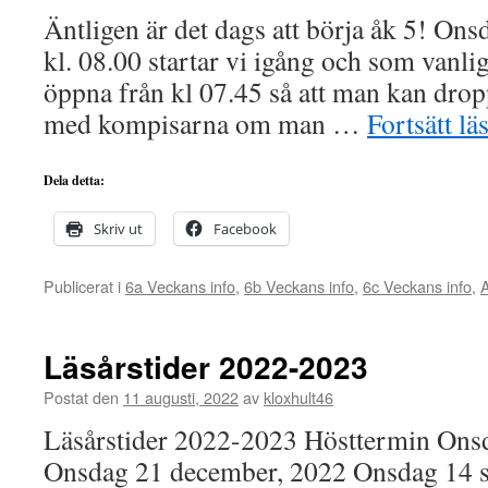
Äntligen är det dags att börja åk 5! On
kl. 08.00 startar vi igång och som vanli
öppna från kl 07.45 så att man kan drop
med kompisarna om man …
Fortsätt lä
Dela detta:
Skriv ut
Facebook
Publicerat i
6a Veckans info
,
6b Veckans info
,
6c Veckans info
,
A
Läsårstider 2022-2023
Postat den
11 augusti, 2022
av
kloxhult46
Läsårstider 2022-2023 Hösttermin Onsd
Onsdag 21 december, 2022 Onsdag 14 s