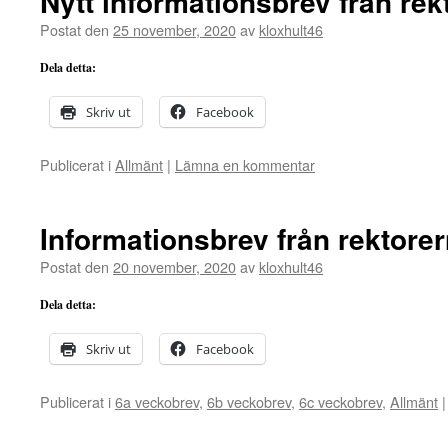
Nytt informationsbrev från rek
Postat den
25 november, 2020
av
kloxhult46
Dela detta:
Skriv ut
Facebook
Publicerat i
Allmänt
|
Lämna en kommentar
Informationsbrev från rektore
Postat den
20 november, 2020
av
kloxhult46
Dela detta:
Skriv ut
Facebook
Publicerat i
6a veckobrev
,
6b veckobrev
,
6c veckobrev
,
Allmänt
|