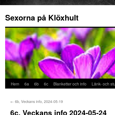
Sexorna på Klöxhult
Hoppa
Hem
6a
6b
6c
Blanketter och info
Länk- och stu
till
←
6b, Veckans info, 2024-05-19
innehåll
6c, Veckans info 2024-05-24