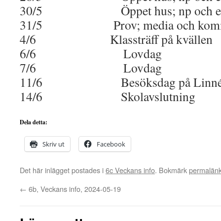
30/5 Öppet hus; np och ev ko
31/5 Prov; media och kommu
4/6 Klassträff på kvällen
6/6 Lovdag
7/6 Lovdag
11/6 Besöksdag på Linnés
14/6 Skolavslutning
Dela detta:
Skriv ut
Facebook
Det här inlägget postades i
6c Veckans info
. Bokmärk
permalän
←
6b, Veckans info, 2024-05-19